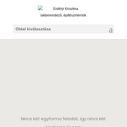
Oldal kiválasztása
A belsőépítészeti
és lakberendezési
tervezés árai
Nincs két egyforma feladat, így nincs két