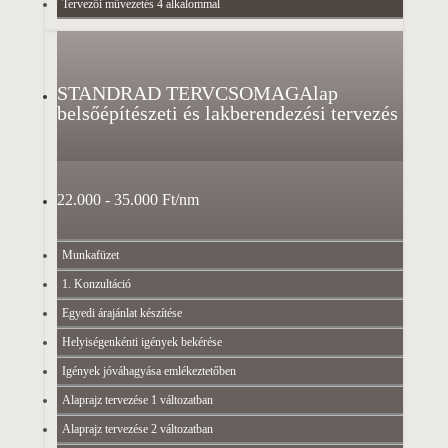
Tervezői művezetés 4 alkalommal
STANDRAD TERVCSOMAG
Alap
belsőépítészeti és lakberendezési tervezés
22.000 - 35.000 Ft/nm
Munkafüzet
1. Konzultáció
Egyedi árajánlat készítése
Helyiségenkénti igények bekérése
Igények jóváhagyása emlékeztetőben
Alaprajz tervezése 1 változatban
Alaprajz tervezése 2 változatban