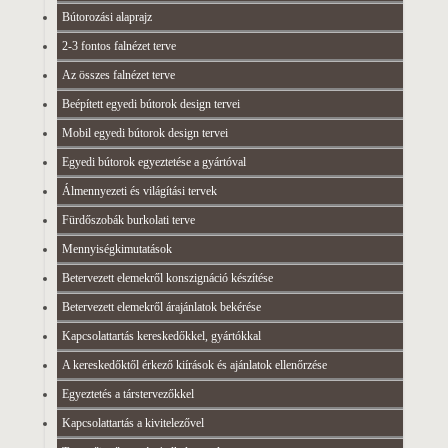
Bútorozási alaprajz
2-3 fontos falnézet terve
Az összes falnézet terve
Beépített egyedi bútorok design tervei
Mobil egyedi bútorok design tervei
Egyedi bútorok egyeztetése a gyártóval
Álmennyezeti és világítási tervek
Fürdőszobák burkolati terve
Mennyiségkimutatások
Betervezett elemekről konszignáció készítése
Betervezett elemekről árajánlatok bekérése
Kapcsolattartás kereskedőkkel, gyártókkal
A kereskedőktől érkező kiírások és ajánlatok ellenőrzése
Egyeztetés a társtervezőkkel
Kapcsolattartás a kivitelezővel