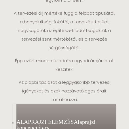
egyforma ár sem.
A tervezési díj mértéke függ a feladat típusától,
a bonyolultsági fokától, a tervezési terület
nagyságától, az építészeti adottságoktól, a
tervezési szint mértékétől, és a tervezés
sürgősségétől.
Épp ezért minden feladatra egyedi árajánlatot
készítek.
Az alábbi táblázat a leggyakoribb tervezési
igényeket és azok hozzávetőleges árait
tartalmazza.
ALAPRAJZI ELEMZÉS
Alaprajzi
koncepcióterv