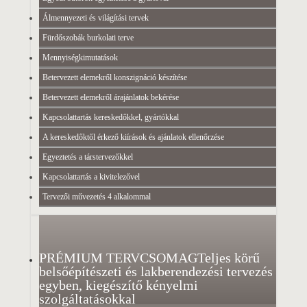
Álmennyezeti és világítási tervek
Fürdőszobák burkolati terve
Mennyiségkimutatások
Betervezett elemekről konszignáció készítése
Betervezett elemekről árajánlatok bekérése
Kapcsolattartás kereskedőkkel, gyártókkal
A kereskedőktől érkező kiírások és ajánlatok ellenőrzése
Egyeztetés a társtervezőkkel
Kapcsolattartás a kivitelezővel
Tervezői művezetés 4 alkalommal
PRÉMIUM TERVCSOMAG
Teljes körű
belsőépítészeti és lakberendezési tervezés
egyben, kiegészítő kényelmi
szolgáltatásokkal