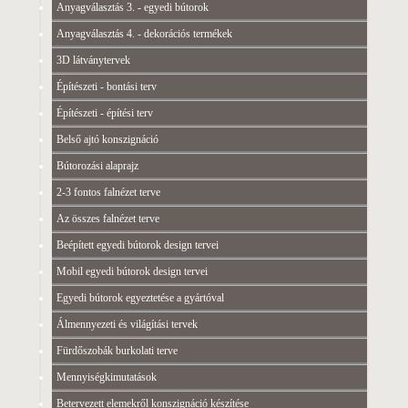
Anyagválasztás 3. - egyedi bútorok
Anyagválasztás 4. - dekorációs termékek
3D látványtervek
Építészeti - bontási terv
Építészeti - építési terv
Belső ajtó konszignáció
Bútorozási alaprajz
2-3 fontos falnézet terve
Az összes falnézet terve
Beépített egyedi bútorok design tervei
Mobil egyedi bútorok design tervei
Egyedi bútorok egyeztetése a gyártóval
Álmennyezeti és világítási tervek
Fürdőszobák burkolati terve
Mennyiségkimutatások
Betervezett elemekről konszignáció készítése