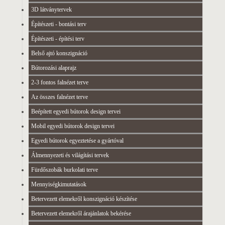
3D látványtervek
Építészeti - bontási terv
Építészeti - építési terv
Belső ajtó konszignáció
Bútorozási alaprajz
2-3 fontos falnézet terve
Az összes falnézet terve
Beépített egyedi bútorok design tervei
Mobil egyedi bútorok design tervei
Egyedi bútorok egyeztetése a gyártóval
Álmennyezeti és világítási tervek
Fürdőszobák burkolati terve
Mennyiségkimutatások
Betervezett elemekről konszignáció készítése
Betervezett elemekről árajánlatok bekérése