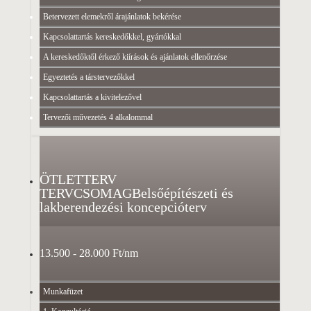
Betervezett elemekről árajánlatok bekérése
Kapcsolattartás kereskedőkkel, gyártókkal
A kereskedőktől érkező kiírások és ajánlatok ellenőrzése
Egyeztetés a társtervezőkkel
Kapcsolattartás a kivitelezővel
Tervezői művezetés 4 alkalommal
ÖTLETTERV
TERVCSOMAG
Belsőépítészeti és
lakberendezési koncepcióterv
13.500 - 28.000 Ft/nm
Munkafüzet