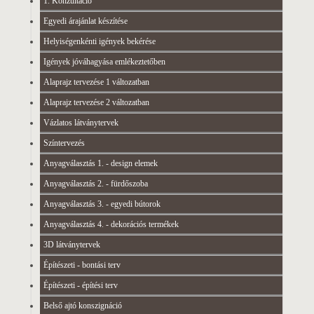
1. Konzultáció
Egyedi árajánlat készítése
Helyiségenkénti igények bekérése
Igények jóváhagyása emlékeztetőben
Alaprajz tervezése 1 változatban
Alaprajz tervezése 2 változatban
Vázlatos látványtervek
Színtervezés
Anyagválasztás 1. - design elemek
Anyagválasztás 2. - fürdőszoba
Anyagválasztás 3. - egyedi bútorok
Anyagválasztás 4. - dekorációs termékek
3D látványtervek
Építészeti - bontási terv
Építészeti - építési terv
Belső ajtó konszignáció