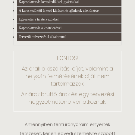
Kapcsolattartás kereskedőkkel, gyártókkal
A kereskedőktől érkező kiírások és ajánlatok ellenőrzése
Egyeztetés a társtervezőkkel
Kapcsolattartás a kivitelezővel
Tervezői művezetés 4 alkalommal
FONTOS!
Az árak a kiszállítási díjat, valamint a
helyszín felmérésének díját nem
tartalmazzák.
Az árak bruttó árak és egy tervezési
négyzetméterre vonatkoznak.
Amennyiben fenti irányáraim elnyerték
tetszését, kérjen egyedi személyre szabott