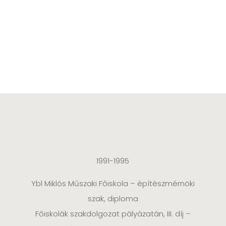
1991-1995
Ybl Miklós Műszaki Főiskola – építészmérnöki
szak, diploma
Főiskolák szakdolgozat pályázatán, III. díj –