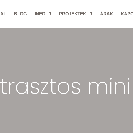
DAL
BLOG
INFO
PROJEKTEK
ÁRAK
KAP
trasztos min