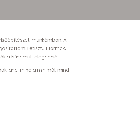
 belsőépítészeti munkámban. A
azítottam. Letisztult formák,
ák a kifinomult eleganciát.
lnak, ahol mind a minimál, mind