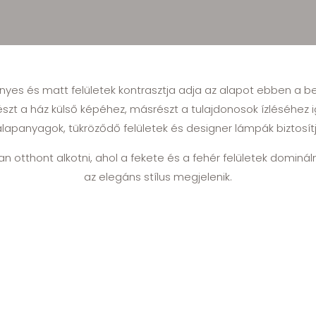
fényes és matt felületek kontrasztja adja az alapot ebben a
észt a ház külső képéhez, másrészt a tulajdonosok ízléséhez ig
alapanyagok, tükröződő felületek és designer lámpák biztosítj
yan otthont alkotni, ahol a fekete és a fehér felületek dominá
az elegáns stílus megjelenik.