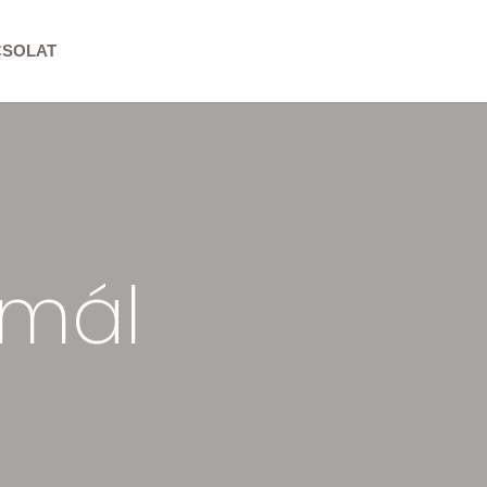
CSOLAT
imál