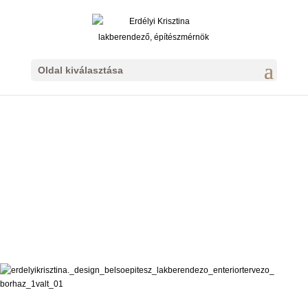
Oldal kiválasztása
Borház - fogadó
tér