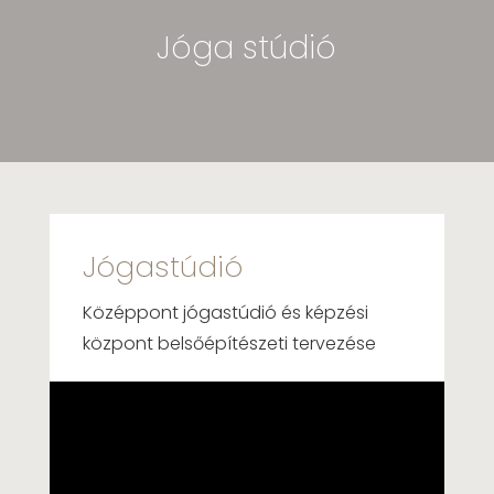
Jóga stúdió
Jógastúdió
Középpont jógastúdió és képzési
központ belsőépítészeti tervezése