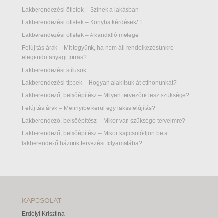
Lakberendezési ötletek – Színek a lakásban
Lakberendezési ötletek – Konyha kérdések/ 1.
Lakberendezési ötletek – A kandalló melege
Felújítás árak – Mit tegyünk, ha nem áll rendelkezésünkre
elegendő anyagi forrás?
Lakberendezési stílusok
Lakberendezési tippek – Hogyan alakítsuk át otthonunkat?
Lakberendező, belsőépítész – Milyen tervezőre lesz szüksége?
Felújítás árak – Mennyibe kerül egy lakásfelújítás?
Lakberendező, belsőépítész – Mikor van szüksége terveimre?
Lakberendező, belsőépítész – Mikor kapcsolódjon be a
lakberendező házunk tervezési folyamatába?
KAPCSOLAT
Erdélyi Krisztina