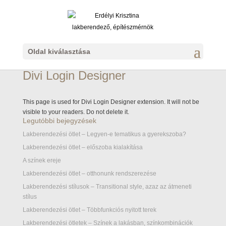
Oldal kiválasztása
Divi Login Designer
This page is used for Divi Login Designer extension. It will not be
visible to your readers. Do not delete it.
Legutóbbi bejegyzések
Lakberendezési ötlet – Legyen-e tematikus a gyerekszoba?
Lakberendezési ötlet – előszoba kialakítása
A színek ereje
Lakberendezési ötlet – otthonunk rendszerezése
Lakberendezési stílusok – Transitional style, azaz az átmeneti
stílus
Lakberendezési ötlet – Többfunkciós nyitott terek
Lakberendezési ötletek – Színek a lakásban, színkombinációk