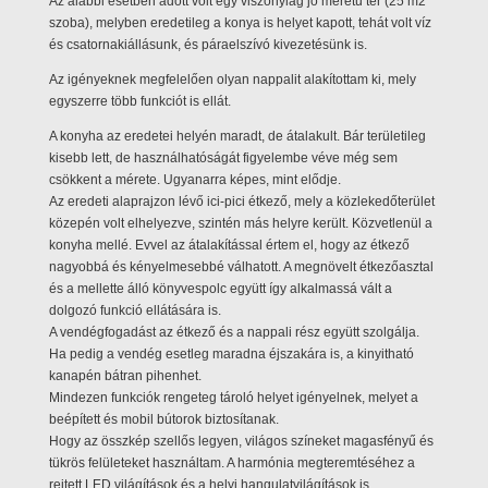
Az alábbi esetben adott volt egy viszonylag jó méretű tér (25 m2
szoba), melyben eredetileg a konya is helyet kapott, tehát volt víz
és csatornakiállásunk, és páraelszívó kivezetésünk is.
Az igényeknek megfelelően olyan nappalit alakítottam ki, mely
egyszerre több funkciót is ellát.
A konyha az eredetei helyén maradt, de átalakult. Bár területileg
kisebb lett, de használhatóságát figyelembe véve még sem
csökkent a mérete. Ugyanarra képes, mint elődje.
Az eredeti alaprajzon lévő ici-pici étkező, mely a közlekedőterület
közepén volt elhelyezve, szintén más helyre került. Közvetlenül a
konyha mellé. Evvel az átalakítással értem el, hogy az étkező
nagyobbá és kényelmesebbé válhatott. A megnövelt étkezőasztal
és a mellette álló könyvespolc együtt így alkalmassá vált a
dolgozó funkció ellátására is.
A vendégfogadást az étkező és a nappali rész együtt szolgálja.
Ha pedig a vendég esetleg maradna éjszakára is, a kinyitható
kanapén bátran pihenhet.
Mindezen funkciók rengeteg tároló helyet igényelnek, melyet a
beépített és mobil bútorok biztosítanak.
Hogy az összkép szellős legyen, világos színeket magasfényű és
tükrös felületeket használtam. A harmónia megteremtéséhez a
rejtett LED világítások és a helyi hangulatvilágítások is