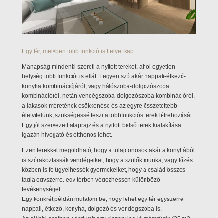
Egy tér, melyben több funkció is helyet kap…
Manapság mindenki szereti a nyitott tereket, ahol egyetlen
helység több funkciót is ellát. Legyen szó akár nappali-étkező-
konyha kombinációjáról, vagy hálószoba-dolgozószoba
kombinációról, netán vendégszoba-dolgozószoba kombinációról,
a lakások méretének csökkenése és az egyre összetettebb
életvitelünk, szükségessé teszi a többfunkciós terek létrehozását.
Egy jól szervezett alaprajz és a nyitott belső terek kialakítása
igazán hívogató és otthonos lehet.
Ezen terekkel megoldható, hogy a tulajdonosok akár a konyhából
is szórakoztassák vendégeiket, hogy a szülők munka, vagy főzés
közben is felügyelhessék gyermekeiket, hogy a család összes
tagja egyszerre, egy térben végezhessen különböző
tevékenységet.
Egy konkrét példán mutatom be, hogy lehet egy tér egyszerre
nappali, étkező, konyha, dolgozó és vendégszoba is.