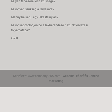
Milyen tervezőre lesz szüksége?
Mikor van szükség a terveimre?
Mennyibe kerül egy lakásfelújítás?
Mikor kapcsolódjon be a lakberendező házunk tervezési
folyamatába?
GYIK
Készítette: www.company-365.com -
weboldal készítés - online
marketing