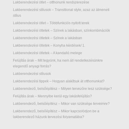
Lakberendezési ötlet – otthonunk rendszerezése
Lakberendezési stílusok – Transitional style, azaz az átmeneti
stílus
Lakberendezési ötlet – Többfunkciós nyitott terek
Lakberendezési ötletek – Színek a lakásban, színkombinációk
Lakberendezési ötletek – Színek a lakásban
Lakberendezési ötletek – Konyha kérdések/ 1.
Lakberendezési ötletek – A kandalló melege
Felújítás árak – Mit tegyünk, ha nem áll rendelkezésünkre
elegendő anyagi forrás?
Lakberendezési stílusok
Lakberendezési tippek – Hogyan alakítsuk át otthonunkat?
Lakberendező, belsőépítész – Milyen tervezőre lesz szüksége?
Felújítás árak – Mennyibe kerül egy lakásfelújítás?
Lakberendező, belsőépítész – Mikor van szüksége terveimre?
Lakberendező, belsőépítész – Mikor kapcsolódjon be a
lakberendező házunk tervezési folyamatába?