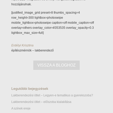
hozzájárulnak.
[justified_image_grid preset=8 thumbs_spacing=4
row_height=300 lightbox=photoswipe
mobile_lightbox=photoswipe caption=off mobile_caption=off
overlay=others overlay_color=#353535 overlay_opacity=0.3
lightbox_max_size=full]
Erdélyi Krisztina
építészmérnök – lakberendező
VISSZA A BLOGHOZ
Legutóbbi bejegyzések
Lakberendezési ötlet – Legyen-e tematikus a gyerekszoba?
Lakberendezési ötlet – előszoba kialakítása
A színek ereje