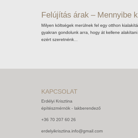
Felújítás árak – Mennyibe k
Milyen költségek merülnek fel egy otthon kialakí
gyakran gondolunk arra, hogy át kellene alakítan
ezért szeretnénk...
KAPCSOLAT
Erdélyi Krisztina
építészmérnök - lakberendező
+36 70 207 60 26
erdelyikrisztina.info@gmail.com