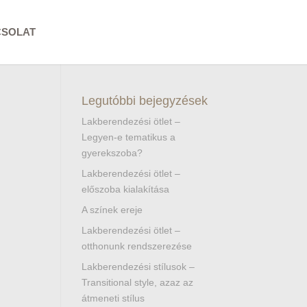
CSOLAT
Legutóbbi bejegyzések
Lakberendezési ötlet –
Legyen-e tematikus a
gyerekszoba?
Lakberendezési ötlet –
előszoba kialakítása
A színek ereje
Lakberendezési ötlet –
otthonunk rendszerezése
Lakberendezési stílusok –
Transitional style, azaz az
átmeneti stílus