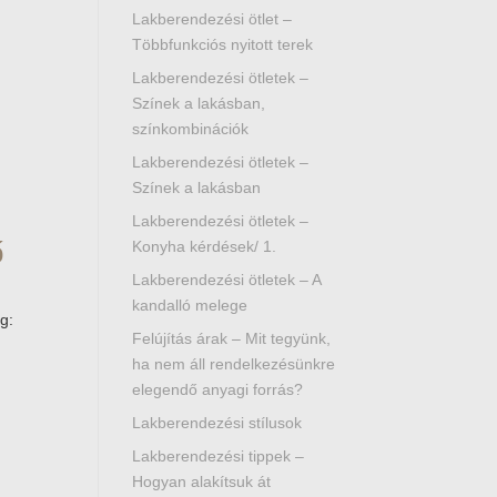
Lakberendezési ötlet –
Többfunkciós nyitott terek
Lakberendezési ötletek –
Színek a lakásban,
színkombinációk
Lakberendezési ötletek –
Színek a lakásban
Lakberendezési ötletek –
ő
Konyha kérdések/ 1.
Lakberendezési ötletek – A
kandalló melege
g:
Felújítás árak – Mit tegyünk,
ha nem áll rendelkezésünkre
elegendő anyagi forrás?
Lakberendezési stílusok
Lakberendezési tippek –
Hogyan alakítsuk át