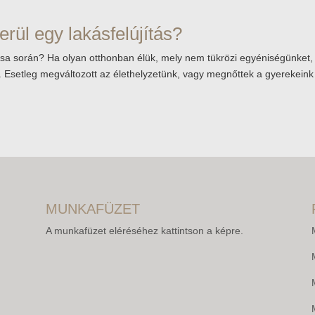
erül egy lakásfelújítás?
tása során? Ha olyan otthonban élük, mely nem tükrözi egyéniségünket,
i. Esetleg megváltozott az élethelyzetünk, vagy megnőttek a gyerekeink
MUNKAFÜZET
A munkafüzet eléréséhez kattintson a képre.