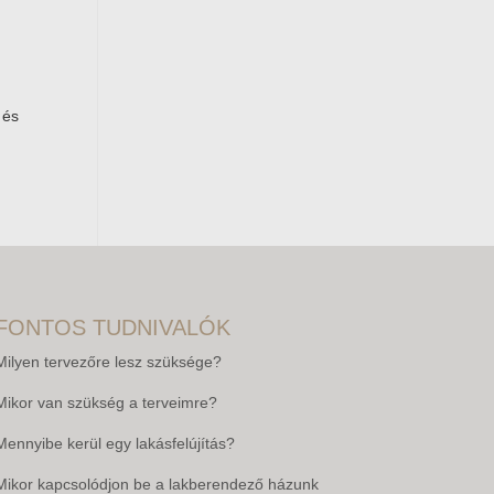
 és
FONTOS TUDNIVALÓK
Milyen tervezőre lesz szüksége?
Mikor van szükség a terveimre?
Mennyibe kerül egy lakásfelújítás?
Mikor kapcsolódjon be a lakberendező házunk