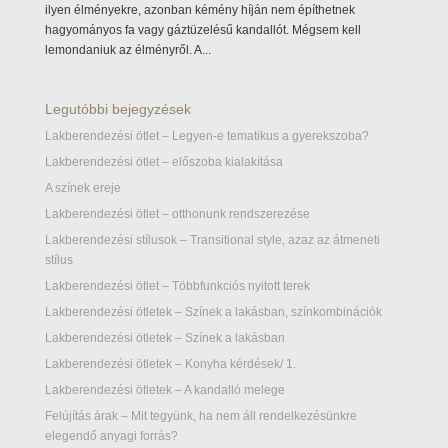
ilyen élményekre, azonban kémény híján nem építhetnek
hagyományos fa vagy gáztüzelésű kandallót. Mégsem kell
lemondaniuk az élményről. A...
Legutóbbi bejegyzések
Lakberendezési ötlet – Legyen-e tematikus a gyerekszoba?
Lakberendezési ötlet – előszoba kialakítása
A színek ereje
Lakberendezési ötlet – otthonunk rendszerezése
Lakberendezési stílusok – Transitional style, azaz az átmeneti
stílus
Lakberendezési ötlet – Többfunkciós nyitott terek
Lakberendezési ötletek – Színek a lakásban, színkombinációk
Lakberendezési ötletek – Színek a lakásban
Lakberendezési ötletek – Konyha kérdések/ 1.
Lakberendezési ötletek – A kandalló melege
Felújítás árak – Mit tegyünk, ha nem áll rendelkezésünkre
elegendő anyagi forrás?