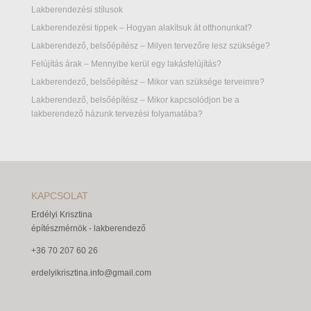
Lakberendezési stílusok
Lakberendezési tippek – Hogyan alakítsuk át otthonunkat?
Lakberendező, belsőépítész – Milyen tervezőre lesz szüksége?
Felújítás árak – Mennyibe kerül egy lakásfelújítás?
Lakberendező, belsőépítész – Mikor van szüksége terveimre?
Lakberendező, belsőépítész – Mikor kapcsolódjon be a
lakberendező házunk tervezési folyamatába?
KAPCSOLAT
Erdélyi Krisztina
építészmérnök - lakberendező
+36 70 207 60 26
erdelyikrisztina.info@gmail.com