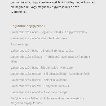
gondolunk arra, hogy át kellene alakítani. Esetleg megváltozott az
élethelyzetünk, vagy megnőttek a gyerekeink és ezért
szeretnénk...
Legutóbbi bejegyzések
Lakberendezési ötlet – Legyen-e tematikus a gyerekszoba?
Lakberendezési ötlet – előszoba kialakítása
A színek ereje
Lakberendezési ötlet – otthonunk rendszerezése
Lakberendezési stílusok – Transitional style, azaz az átmeneti
stílus
Lakberendezési ötlet – Többfunkciós nyitott terek
Lakberendezési ötletek – Színek a lakásban, színkombinációk
Lakberendezési ötletek – Színek a lakásban
Lakberendezési ötletek – Konyha kérdések/ 1.
Lakberendezési ötletek – A kandalló melege
Felújítás árak – Mit tegyünk, ha nem áll rendelkezésünkre
elegendő anyagi forrás?