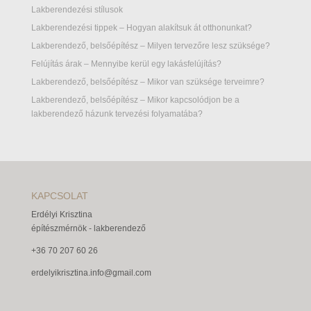
Lakberendezési stílusok
Lakberendezési tippek – Hogyan alakítsuk át otthonunkat?
Lakberendező, belsőépítész – Milyen tervezőre lesz szüksége?
Felújítás árak – Mennyibe kerül egy lakásfelújítás?
Lakberendező, belsőépítész – Mikor van szüksége terveimre?
Lakberendező, belsőépítész – Mikor kapcsolódjon be a
lakberendező házunk tervezési folyamatába?
KAPCSOLAT
Erdélyi Krisztina
építészmérnök - lakberendező
+36 70 207 60 26
erdelyikrisztina.info@gmail.com